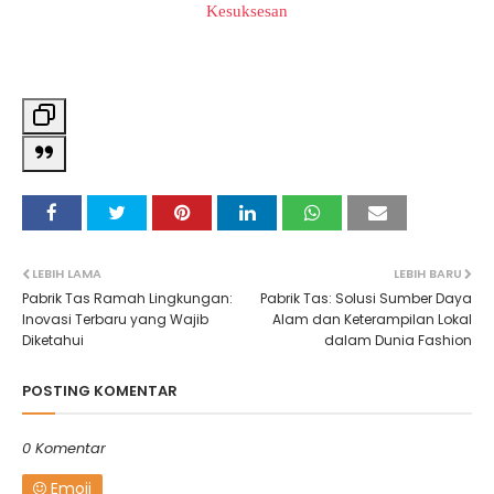
Kesuksesan
LEBIH LAMA
LEBIH BARU
Pabrik Tas Ramah Lingkungan:
Pabrik Tas: Solusi Sumber Daya
Inovasi Terbaru yang Wajib
Alam dan Keterampilan Lokal
Diketahui
dalam Dunia Fashion
POSTING KOMENTAR
0 Komentar
Emoji