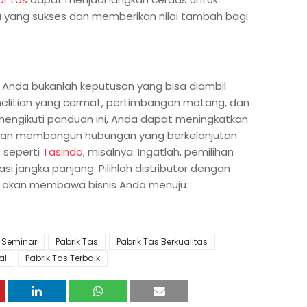
ang sukses dan memberikan nilai tambah bagi
s Anda bukanlah keputusan yang bisa diambil
nelitian yang cermat, pertimbangan matang, dan
mengikuti panduan ini, Anda dapat meningkatkan
 dan membangun hubungan yang berkelanjutan
 seperti
Tasindo
, misalnya. Ingatlah, pemilihan
si jangka panjang. Pilihlah distributor dengan
ng akan membawa bisnis Anda menuju
s Seminar
Pabrik Tas
Pabrik Tas Berkualitas
al
Pabrik Tas Terbaik