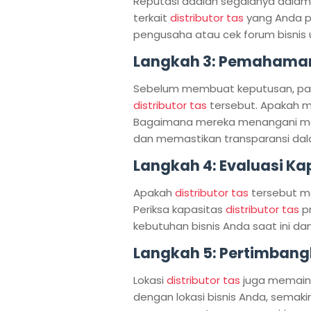
Reputasi adalah segalanya dalam b
terkait
distributor tas
yang Anda p
pengusaha atau cek forum bisnis 
Langkah 3: Pemahaman
Sebelum membuat keputusan, pa
distributor tas
tersebut. Apakah me
Bagaimana mereka menangani mas
dan memastikan transparansi dala
Langkah 4: Evaluasi Ka
Apakah
distributor tas
tersebut m
Periksa kapasitas
distributor tas
pr
kebutuhan bisnis Anda saat ini da
Langkah 5: Pertimbang
Lokasi
distributor tas
juga memaink
dengan lokasi bisnis Anda, semaki