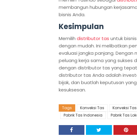
membangun hubungan kerjasama y
bisnis Anda.
Kesimpulan
Memilih
distributor tas
untuk bisni
dengan mudah. Ini melibatkan pe
evaluasi jangka panjang. Dengan 
peluang kerja sama yang sukses
dengan distributor tas yang tepat
distributor tas Anda adalah investa
bijak, dan buatlah keputusan ya
kesuksesan.
Tags
Konveksi Tas
Konveksi Ta
Pabrik Tas Indonesia
Pabrik Tas Lok