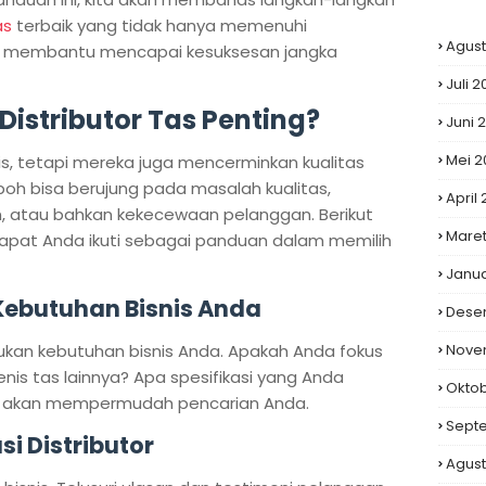
as
terbaik yang tidak hanya memenuhi
Agust
ga membantu mencapai kesuksesan jangka
Juli 
istributor Tas Penting?
Juni 
Mei 2
nis, tetapi mereka juga mencerminkan kualitas
boh bisa berujung pada masalah kualitas,
April
, atau bahkan kekecewaan pelanggan. Berikut
Maret
apat Anda ikuti sebagai panduan dalam memilih
Janua
 Kebutuhan Bisnis Anda
Dese
tukan kebutuhan bisnis Anda. Apakah Anda fokus
Nove
nis tas lainnya? Apa spesifikasi yang Anda
Okto
 ini akan mempermudah pencarian Anda.
Sept
si Distributor
Agust