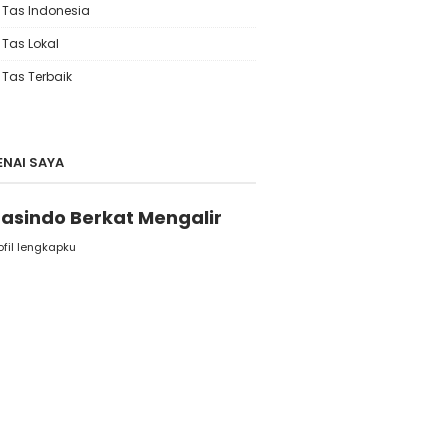
k Tas Indonesia
 Tas Lokal
 Tas Terbaik
NAI SAYA
Tasindo Berkat Mengalir
ofil lengkapku