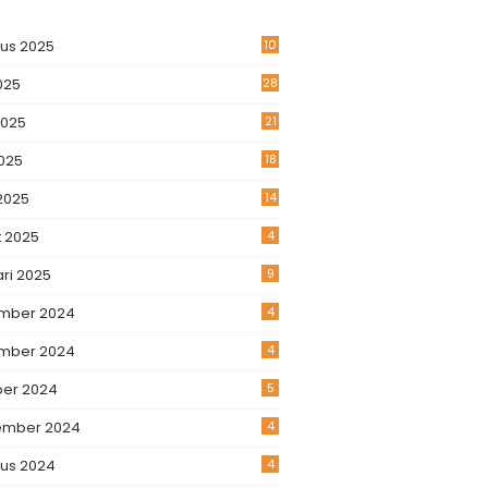
us 2025
10
2025
28
2025
21
025
18
 2025
14
 2025
4
ri 2025
9
mber 2024
4
mber 2024
4
ber 2024
5
ember 2024
4
us 2024
4