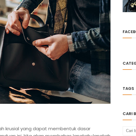
FACE
CATEG
TAGS
CARI B
gkah krusial yang dapat membentuk dasar
panduan ini, kita akan membahas langkah-langkah