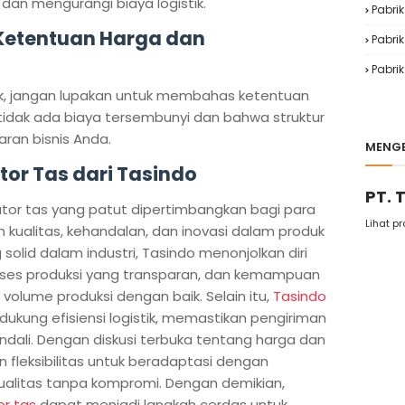
an mengurangi biaya logistik.
Pabri
 Ketentuan Harga dan
Pabrik
Pabrik
, jangan lupakan untuk membahas ketentuan
idak ada biaya tersembunyi dan bahwa struktur
an bisnis Anda.
MENGE
utor Tas dari Tasindo
PT. 
butor tas yang patut dipertimbangkan bagi para
Lihat pr
kualitas, kehandalan, dan inovasi dalam produk
solid dalam industri, Tasindo menonjolkan diri
proses produksi yang transparan, dan kemampuan
lume produksi dengan baik. Selain itu,
Tasindo
dukung efisiensi logistik, memastikan pengiriman
ndali. Dengan diskusi terbuka tentang harga dan
fleksibilitas untuk beradaptasi dengan
ualitas tanpa kompromi. Dengan demikian,
or tas
dapat menjadi langkah cerdas untuk