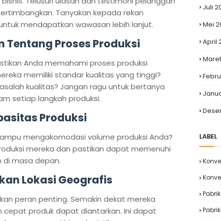
isnis. Telusuri ulasan dan testimoni pelanggan
Juli 
ertimbangkan. Tanyakan kepada rekan
untuk mendapatkan wawasan lebih lanjut.
Mei 2
 Tentang Proses Produksi
April
Maret
stikan Anda memahami proses produksi
reka memiliki standar kualitas yang tinggi?
Febru
alah kualitas? Jangan ragu untuk bertanya
Janua
m setiap langkah produksi.
Dese
pasitas Produksi
ampu mengakomodasi volume produksi Anda?
LABEL
oduksi mereka dan pastikan dapat memenuhi
n di masa depan.
Konve
kan Lokasi Geografis
Konve
Pabri
an peran penting. Semakin dekat mereka
n cepat produk dapat diantarkan. Ini dapat
Pabrik